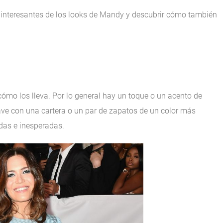
interesantes de los looks de Mandy y descubrir cómo también
mo los lleva. Por lo general hay un toque o un acento de
uave con una cartera o un par de zapatos de un color más
das e inesperadas.